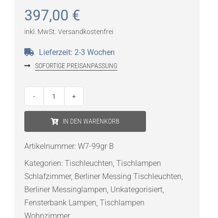
397,00
€
inkl. MwSt.
Versandkostenfrei
Lieferzeit:
2-3 Wochen
SOFORTIGE PREISANPASSUNG
BERLINER
MESSINGLAMPEN
IN DEN WARENKORB
Bankerleuchte
W7-
Artikelnummer:
W7-99gr B
99
Kategorien:
Tischleuchten
,
Tischlampen
gr
Schlafzimmer
,
Berliner Messing Tischleuchten
,
B
Berliner Messinglampen
,
Unkategorisiert
,
Menge
Fensterbank Lampen
,
Tischlampen
Wohnzimmer