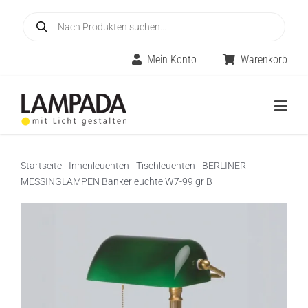
Skip
Products
to
search
content
Mein Konto
Warenkorb
Togg
Navig
Home
Startseite
-
Innenleuchten
-
Tischleuchten
-
BERLINER
MESSINGLAMPEN Bankerleuchte W7-99 gr B
Online-Shop
Innenleuchten
Räume
Außenleuchten