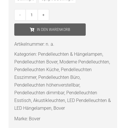
Bover
Noren
IN DEN WARENKORB
S/123
LED-
Artikelnummer:
n. a.
Pendelleuchte
Kategorien:
Pendelleuchten & Hängelampen
,
Menge
Pendelleuchten Bover
,
Moderne Pendelleuchten
,
Pendelleuchten Küche
,
Pendelleuchten
Esszimmer
,
Pendelleuchten Büro
,
Pendelleuchten höhenverstellbar
,
Pendelleuchten dimmbar
,
Pendelleuchten
Esstisch
,
Akustikleuchten
,
LED Pendelleuchten &
LED Hängelampen
,
Bover
Marke:
Bover