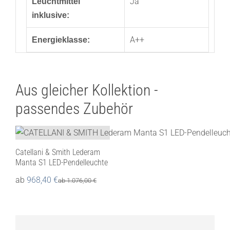
Ja
Leuchtmittel
inklusive:
A++
Energieklasse:
Aus gleicher Kollektion -
passendes Zubehör
Catellani & Smith Lederam
Manta S1 LED-Pendelleuchte
ab
968,40
€
ab
1.076,00
€