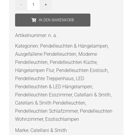
Catellani
&
IN DEN WARENKORB
Smith
Lederam
Artikelnummer:
n. a.
Manta
Kategorien:
Pendelleuchten & Hängelampen
,
S2
Ausgefallene Pendelleuchten
,
Moderne
LED-
Pendelleuchten
,
Pendelleuchten Küche
,
Pendelleuchte
Hängelampen Flur
,
Pendelleuchten Esstisch
,
Menge
Pendelleuchte Treppenhaus
,
LED
Pendelleuchten & LED Hängelampen
,
Pendelleuchten Esszimmer
,
Catellani & Smith
,
Catellani & Smith Pendelleuchten
,
Pendelleuchten Schlafzimmer
,
Pendelleuchten
Wohnzimmer
,
Esstischlampen
Marke:
Catellani & Smith