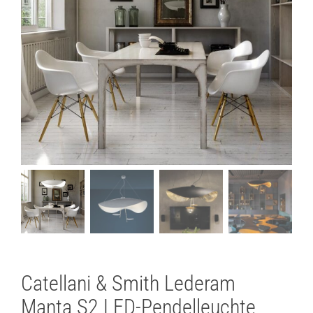
Lichtplanung
Referenzen
Marken
Ratgeber
Sale
Catellani & Smith Lederam
Manta S2 LED-Pendelleuchte