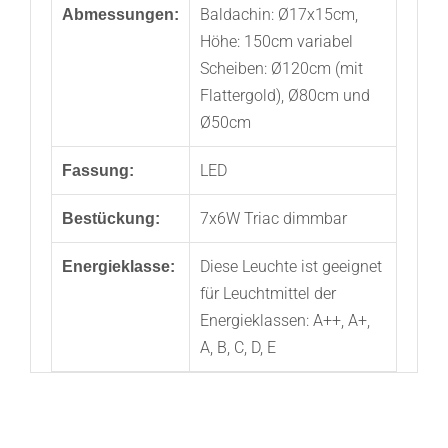
Baldachin: Ø17x15cm,
Abmessungen:
Höhe: 150cm variabel
Scheiben: Ø120cm (mit
Flattergold), Ø80cm und
Ø50cm
LED
Fassung:
7x6W Triac dimmbar
Bestückung:
Diese Leuchte ist geeignet
Energieklasse:
für Leuchtmittel der
Energieklassen: A++, A+,
A, B, C, D, E