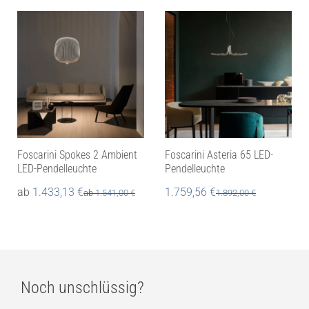
Foscarini Spokes 2 Ambient
Foscarini Asteria 65 LED-
LED-Pendelleuchte
Pendelleuchte
ab
1.433,13
€
1.759,56
€
ab
1.541,00
€
1.892,00
€
Noch unschlüssig?