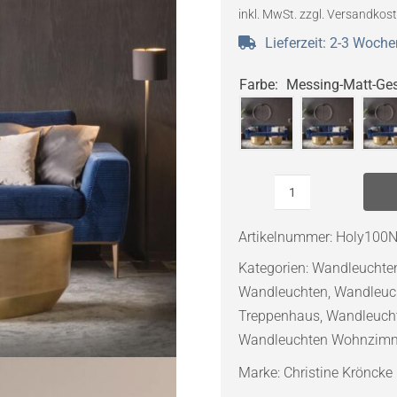
inkl. MwSt.
zzgl.
Versandkos
Lieferzeit:
2-3 Woche
Farbe
:
Messing-Matt-Ges
Christine
Kröncke
Artikelnummer:
Holy100N
Holy
Kategorien:
Wandleuchte
Ø
Wandleuchten
,
Wandleuc
100
Treppenhaus
,
Wandleuch
LED-
Wandleuchten Wohnzim
Wandleuchte
Menge
Marke:
Christine Kröncke