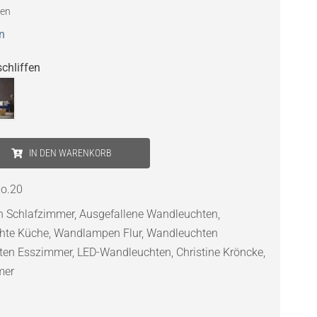
ten
n
chliffen
IN DEN WARENKORB
o.20
n Schlafzimmer
,
Ausgefallene Wandleuchten
,
hte Küche
,
Wandlampen Flur
,
Wandleuchten
ten Esszimmer
,
LED-Wandleuchten
,
Christine Kröncke
,
mer