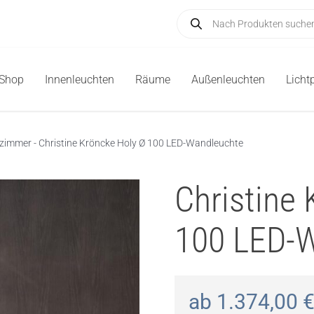
Products
search
-Shop
Innenleuchten
Räume
Außenleuchten
Licht
fzimmer
-
Christine Kröncke Holy Ø 100 LED-Wandleuchte
Christine
100 LED-
ab
1.374,00