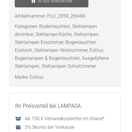
IN DEN WARENKORB
P-
2959
Artikelnummer:
PLU_2959_2664W
Bogenleuchte
Kategorien:
Bodenleuchten
,
Stehlampen
Menge
dimmbar
,
Stehlampe Küche
,
Stehlampen
,
Stehlampen Esszimmer
,
Bogenleuchten
Esstisch
,
Stehlampen Wohnzimmer
,
Estiluz
,
Bogenlampen & Bogenleuchten
,
Ausgefallene
Stehlampen
,
Stehlampen Schlafzimmer
Marke:
Estiluz
Ihr Preisvorteil bei LAMPADA:
Ab 150 € Versandkostenfrei im Inland*
3% Skonto bei Vorkasse