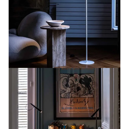
Lichtplanung
Referenzen
Marken
Ratgeber
Sale