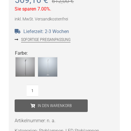
612,00
€
Sie sparen 7.00%.
inkl. MwSt.
Versandkostenfrei
Lieferzeit:
2-3 Wochen
SOFORTIGE PREISANPASSUNG
Farbe
:
Foscarini
Magneto
IN DEN WARENKORB
LED-
Stehleuchte
Artikelnummer:
n. a.
Menge
Kategorien:
Stehlampen
,
LED Stehlampen
,