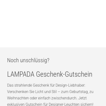
ab
1.508,00
€
prediger.select s.200 Stehleuchte 125 cm Direkt/Indirekt
ab
1.048,00
€
Noch unschlüssig?
LAMPADA Geschenk-Gutschein
Das strahlende Geschenk für Design-Liebhaber:
Verschenken Sie Licht und Stil – zum Geburtstag, zu
Weihnachten oder einfach zwischendurch. Jetzt
exklusiven Gutschein für Designer-Leuchten sichern!