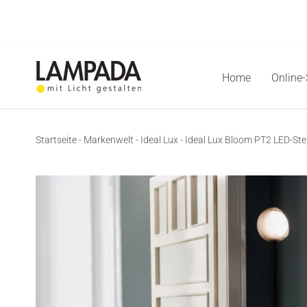
Skip
to
content
Home
Online
Startseite
-
Markenwelt
-
Ideal Lux
-
Ideal Lux Bloom PT2 LED-Ste