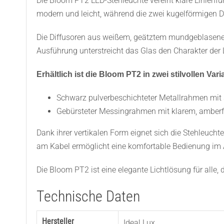
Die Bloom PT2 LED-Stehleuchte vereint klare Linienfü
modern und leicht, während die zwei kugelförmigen D
Die Diffusoren aus weißem, geätztem mundgeblasenem
Ausführung unterstreicht das Glas den Charakter de
Erhältlich ist die Bloom PT2 in zwei stilvollen Vari
Schwarz pulverbeschichteter Metallrahmen mit s
Gebürsteter Messingrahmen mit klarem, amberf
Dank ihrer vertikalen Form eignet sich die Stehleucht
am Kabel ermöglicht eine komfortable Bedienung im A
Die Bloom PT2 ist eine elegante Lichtlösung für all
Technische Daten
Hersteller
Ideal Lux