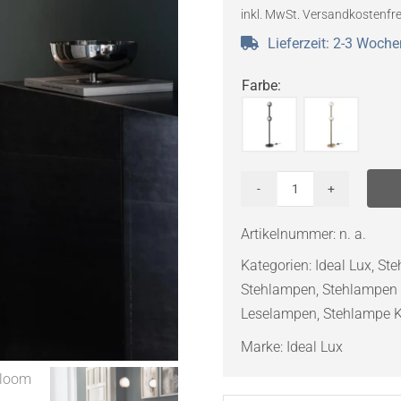
inkl. MwSt.
Versandkostenfre
Lieferzeit:
2-3 Woche
Farbe
:
Ideal
Lux
Artikelnummer:
n. a.
Bloom
Kategorien:
Ideal Lux
,
Ste
PT2
Stehlampen
,
Stehlampen
LED-
Leselampen
,
Stehlampe 
Stehleuchte
Menge
Marke:
Ideal Lux