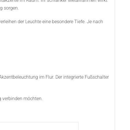
ichtakzente im Raum. Ihr schlanker Metallrahmen wirkt
g sorgen.
rleihen der Leuchte eine besondere Tiefe. Je nach
Akzentbeleuchtung im Flur. Der integrierte Fußschalter
ng verbinden möchten.