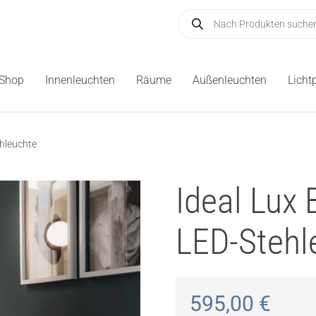
Products
search
-Shop
Innenleuchten
Räume
Außenleuchten
Licht
hleuchte
Ideal Lux
LED-Stehl
595,00
€