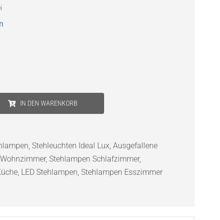
i
n
IN DEN WARENKORB
hlampen
,
Stehleuchten Ideal Lux
,
Ausgefallene
 Wohnzimmer
,
Stehlampen Schlafzimmer
,
Küche
,
LED Stehlampen
,
Stehlampen Esszimmer