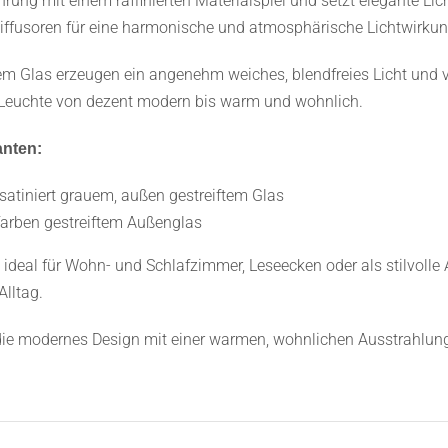
hrung mit einem raffinierten Materialspiel und setzt elegante L
iffusoren für eine harmonische und atmosphärische Lichtwirkun
 Glas erzeugen ein angenehm weiches, blendfreies Licht und ve
r Leuchte von dezent modern bis warm und wohnlich.
anten:
atiniert grauem, außen gestreiftem Glas
arben gestreiftem Außenglas
e ideal für Wohn- und Schlafzimmer, Leseecken oder als stilvolle 
lltag.
e, die modernes Design mit einer warmen, wohnlichen Ausstrahlu