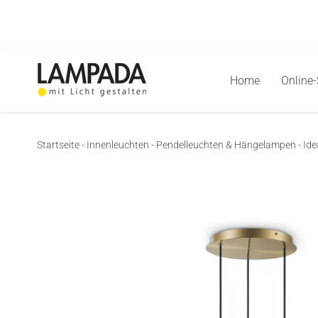
Skip
to
content
Home
Online
Startseite
-
Innenleuchten
-
Pendelleuchten & Hängelampen
-
Ide