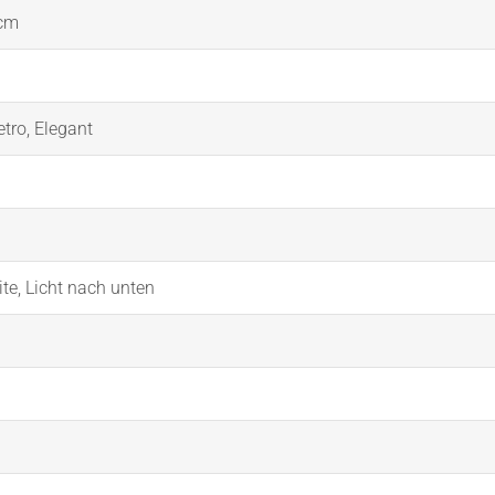
 cm
etro
,
Elegant
ite
,
Licht nach unten