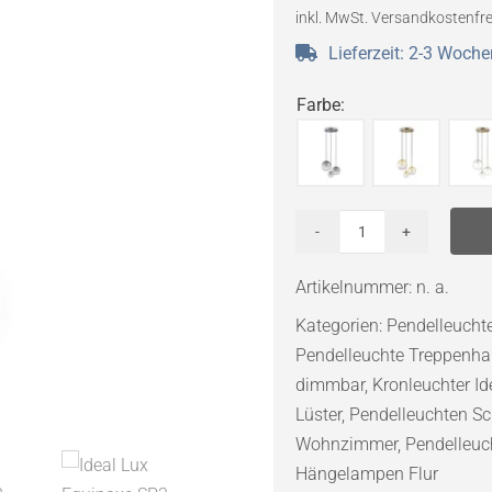
inkl. MwSt.
Versandkostenfre
Lieferzeit:
2-3 Woche
Farbe
:
Ideal
Lux
Artikelnummer:
n. a.
Equinoxe
Kategorien:
Pendelleuch
SP3
Pendelleuchte Treppenh
Pendelleuchte
dimmbar
,
Kronleuchter Id
Menge
Lüster
,
Pendelleuchten S
Wohnzimmer
,
Pendelleuc
Hängelampen Flur