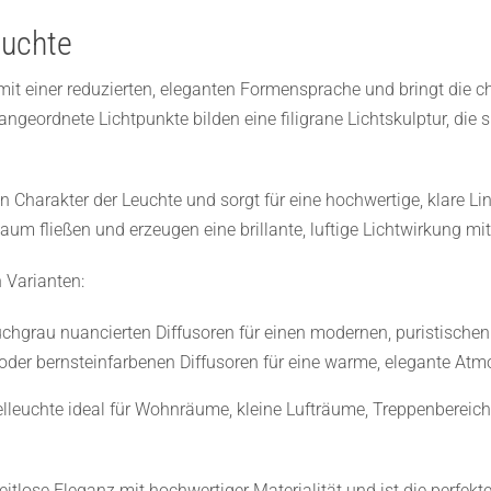
euchte
it einer reduzierten, eleganten Formensprache und bringt die cha
geordnete Lichtpunkte bilden eine filigrane Lichtskulptur, die
n Charakter der Leuchte und sorgt für eine hochwertige, klare Lin
aum fließen und erzeugen eine brillante, luftige Lichtwirkung mit
n Varianten:
chgrau nuancierten Diffusoren für einen modernen, puristische
oder bernsteinfarbenen Diffusoren für eine warme, elegante At
elleuchte ideal für Wohnräume, kleine Lufträume, Treppenbereich
itlose Eleganz mit hochwertiger Materialität und ist die perfekte