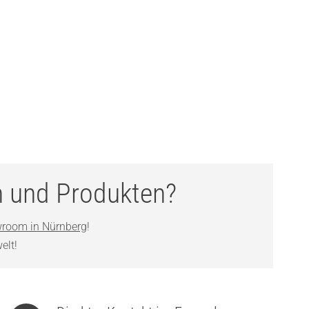
n und Produkten?
room in Nürnberg
!
elt!