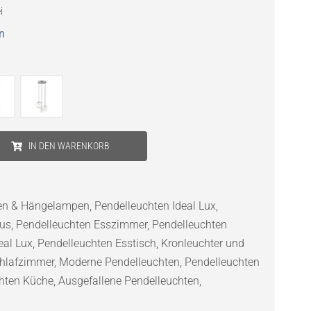
i
n
IN DEN WARENKORB
ten & Hängelampen
,
Pendelleuchten Ideal Lux
,
aus
,
Pendelleuchten Esszimmer
,
Pendelleuchten
eal Lux
,
Pendelleuchten Esstisch
,
Kronleuchter und
chlafzimmer
,
Moderne Pendelleuchten
,
Pendelleuchten
hten Küche
,
Ausgefallene Pendelleuchten
,