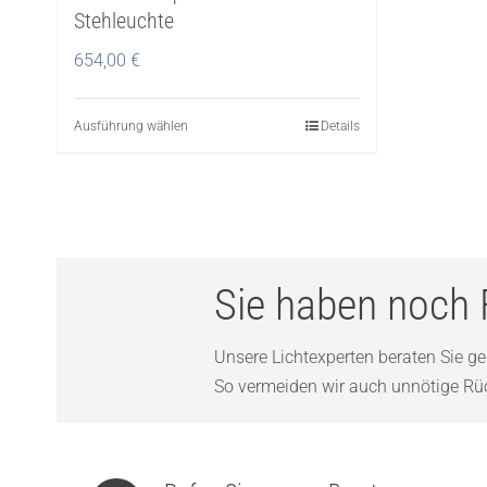
Stehleuchte
654,00
€
Ausführung wählen
Dieses
Details
Produkt
weist
mehrere
Varianten
auf.
Sie haben noch 
Die
Optionen
Unsere Lichtexperten beraten Sie ger
können
So vermeiden wir auch unnötige Rück
auf
der
Produktseite
gewählt