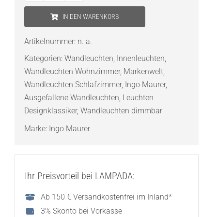
Maurer
IN DEN WARENKORB
Lucellino
Wall
Artikelnummer:
n. a.
Wandleuchte
Kategorien:
Wandleuchten
,
Innenleuchten
,
Menge
Wandleuchten Wohnzimmer
,
Markenwelt
,
Wandleuchten Schlafzimmer
,
Ingo Maurer
,
Ausgefallene Wandleuchten
,
Leuchten
Designklassiker
,
Wandleuchten dimmbar
Marke:
Ingo Maurer
Ihr Preisvorteil bei LAMPADA:
Ab 150 € Versandkostenfrei im Inland*
3% Skonto bei Vorkasse