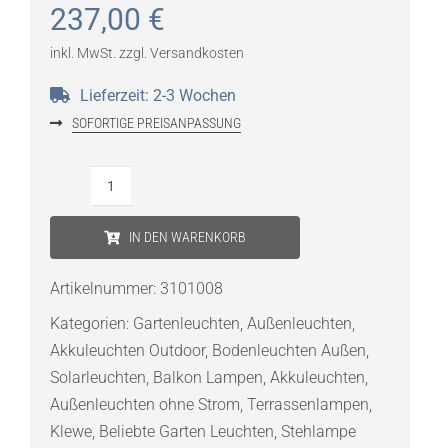
237,00
€
inkl. MwSt.
zzgl.
Versandkosten
Lieferzeit:
2-3 Wochen
SOFORTIGE PREISANPASSUNG
Klewe
Radia
IN DEN WARENKORB
Ground
Akku-
Artikelnummer:
3101008
Solarleuchte
Kategorien:
Gartenleuchten
,
Außenleuchten
,
Menge
Akkuleuchten Outdoor
,
Bodenleuchten Außen
,
Solarleuchten
,
Balkon Lampen
,
Akkuleuchten
,
Außenleuchten ohne Strom
,
Terrassenlampen
,
Klewe
,
Beliebte Garten Leuchten
,
Stehlampe