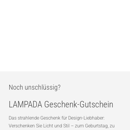
LOOM Design Dexter Akku-Tischleuchte Dark Cherry
164,00
€
LOOM Design Dexter Akku-Tischleuchte Smoked Brownie
164,00
€
Noch unschlüssig?
LAMPADA Geschenk-Gutschein
Das strahlende Geschenk für Design-Liebhaber:
Verschenken Sie Licht und Stil – zum Geburtstag, zu