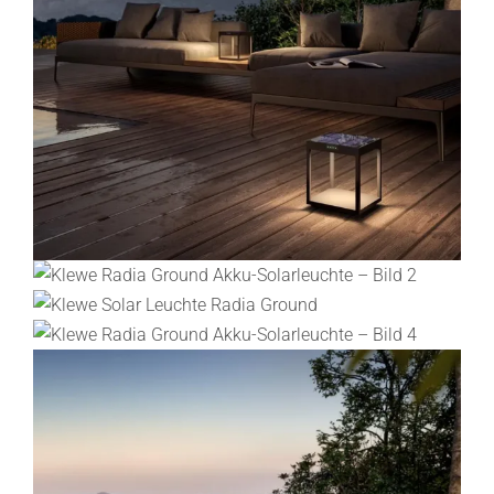
Lichtplanung
Referenzen
Marken
Ratgeber
Sale