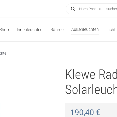
Products
search
Außenleuchten
-Shop
Innenleuchten
Räume
Licht
chte
Klewe Rad
Solarleuc
190,40
€