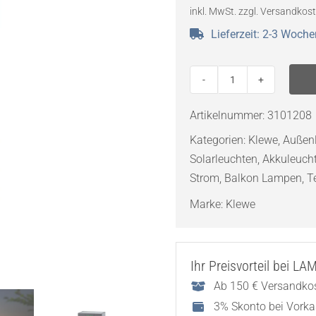
inkl. MwSt.
zzgl.
Versandkos
Lieferzeit:
2-3 Woche
Klewe
Radia
Artikelnummer:
3101208
Mini
Kategorien:
Klewe
,
Außen
Akku-
Solarleuchten
,
Akkuleuch
Solarleuchte
Strom
,
Balkon Lampen
,
T
Menge
Marke:
Klewe
Ihr Preisvorteil bei L
Ab 150 € Versandkos
3% Skonto bei Vork