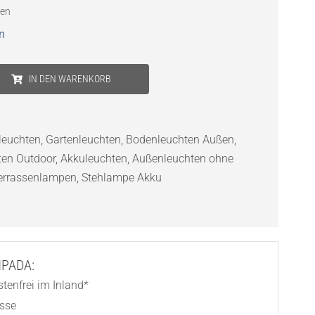
ten
n
IN DEN WARENKORB
leuchten
,
Gartenleuchten
,
Bodenleuchten Außen
,
ten Outdoor
,
Akkuleuchten
,
Außenleuchten ohne
errassenlampen
,
Stehlampe Akku
AMPADA:
tenfrei im Inland*
asse