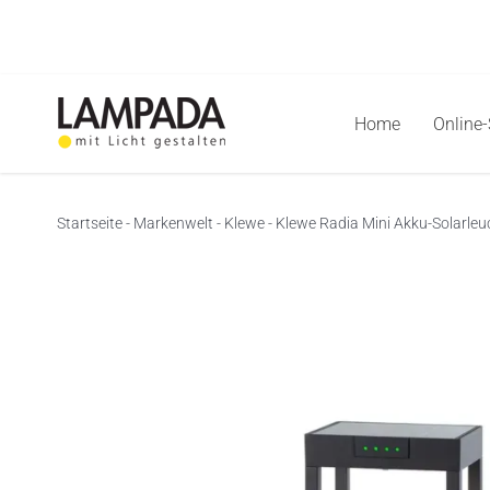
Skip
to
content
Home
Online
Startseite
-
Markenwelt
-
Klewe
-
Klewe Radia Mini Akku-Solarleu