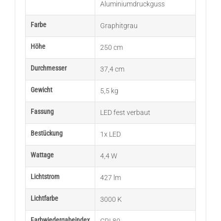
Aluminiumdruckguss
Farbe
Graphitgrau
Höhe
250 cm
Durchmesser
37,4 cm
Gewicht
5,5 kg
Fassung
LED fest verbaut
Bestückung
1x LED
Wattage
4,4 W
Lichtstrom
427 lm
Lichtfarbe
3000 K
Farbwiedergabeindex