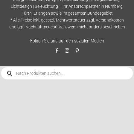
Lichtdesign | Beleuchtung – Ihr Ansprechpartner in Nürnberg,
Fürth, Erlangen sowie im gesamten Bundesgebiet
* Alle Preise inkl. gesetzl. Mehrwertsteuer zzgl.
Versandkosten
und ggf. Nachnahmegebühren, wenn nicht anders beschrieben
Folgen Sie uns auf den sozialen Medien
Products
search