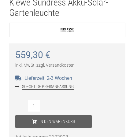
Klewe Sundress Akku-Solar-
Gartenleuchte
559,30
€
inkl. MwSt.
zzgl.
Versandkosten
Lieferzeit:
2-3 Wochen
SOFORTIGE PREISANPASSUNG
Klewe
Sundress
IN DEN WARENKORB
Akku-
Solar-