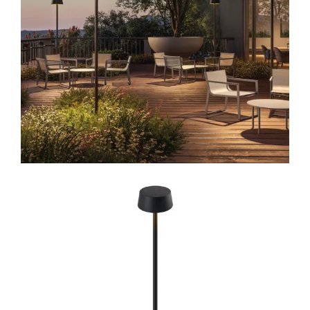
Lichtplanung
Referenzen
Marken
Ratgeber
Sale