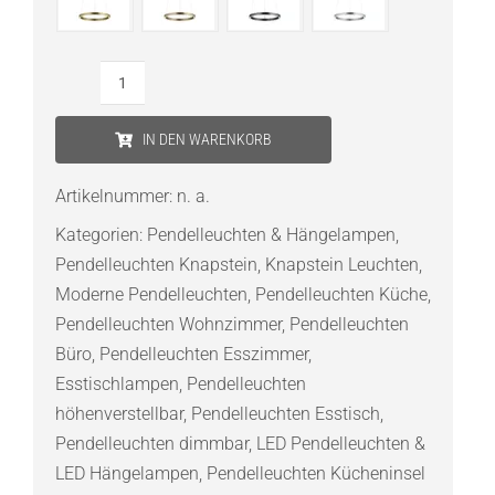
Knapstein
SVEA-
IN DEN WARENKORB
L40
LED-
Artikelnummer:
n. a.
Pendelleuchte
Kategorien:
Pendelleuchten & Hängelampen
,
Menge
Pendelleuchten Knapstein
,
Knapstein Leuchten
,
Moderne Pendelleuchten
,
Pendelleuchten Küche
,
Pendelleuchten Wohnzimmer
,
Pendelleuchten
Büro
,
Pendelleuchten Esszimmer
,
Esstischlampen
,
Pendelleuchten
höhenverstellbar
,
Pendelleuchten Esstisch
,
Pendelleuchten dimmbar
,
LED Pendelleuchten &
LED Hängelampen
,
Pendelleuchten Kücheninsel