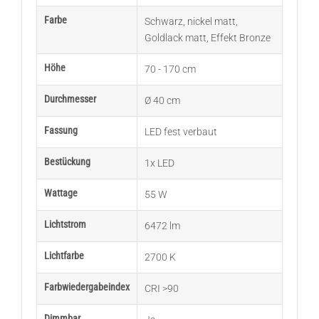
Farbe
Schwarz
,
nickel matt
,
Goldlack matt
,
Effekt Bronze
Höhe
70 - 170 cm
Durchmesser
Ø 40 cm
Fassung
LED fest verbaut
Bestückung
1x LED
Wattage
55 W
Lichtstrom
6472 lm
Lichtfarbe
2700 K
Farbwiedergabeindex
CRI >90
Dimmbar