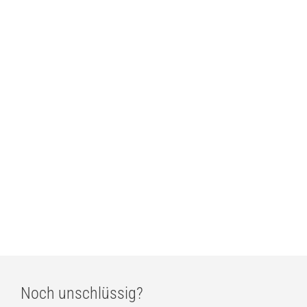
Estiluz Loop 4120 LED-Wandleuchte
ab
394,00
€
Estiluz Flow 3735S Pendelleuchte
ab
441,00
€
Estiluz Flow 3736S Pendelleuchte
ab
449,00
€
Noch unschlüssig?