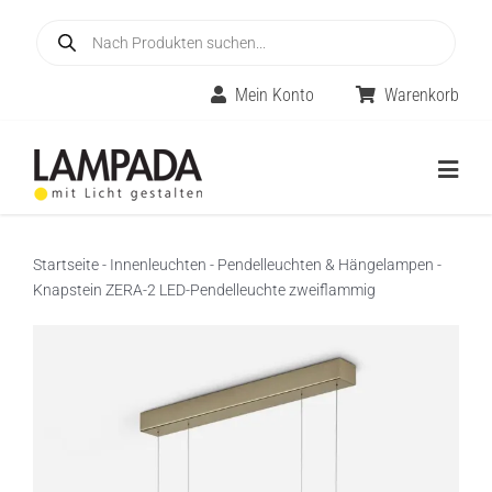
Skip
Products
to
search
content
Mein Konto
Warenkorb
Togg
Navig
Home
Startseite
-
Innenleuchten
-
Pendelleuchten & Hängelampen
-
Knapstein ZERA-2 LED-Pendelleuchte zweiflammig
Online-Shop
Innenleuchten
Räume
Außenleuchten