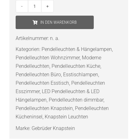
Knapstein
ZERA-
IN DEN WARENKORB
2
LED-
Artikelnummer:
n. a.
Pendelleuchte
Kategorien:
Pendelleuchten & Hängelampen
,
zweiflammig
Pendelleuchten Wohnzimmer
,
Moderne
Menge
Pendelleuchten
,
Pendelleuchten Küche
,
Pendelleuchten Büro
,
Esstischlampen
,
Pendelleuchten Esstisch
,
Pendelleuchten
Esszimmer
,
LED Pendelleuchten & LED
Hängelampen
,
Pendelleuchten dimmbar
,
Pendelleuchten Knapstein
,
Pendelleuchten
Kücheninsel
,
Knapstein Leuchten
Marke:
Gebrüder Knapstein