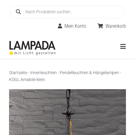
Skip
Products
to
search
content
Mein Konto
Warenkorb
Togg
Navig
Home
Startseite
-
Innenleuchten
-
Pendelleuchten & Hängelampen
-
KÖGL Amabile klein
Online-Shop
Innenleuchten
Räume
Außenleuchten