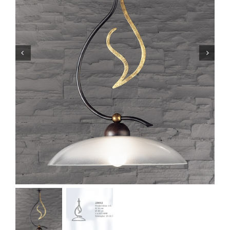
Lichtplanung
Referenzen
Marken
Ratgeber
Sale