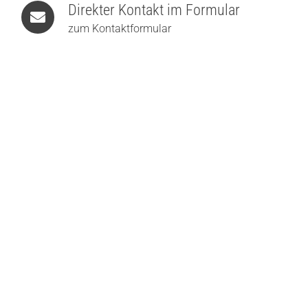
Direkter Kontakt im Formular
zum Kontaktformular
Knapstein YORI-S LED-Stehleuchte
451,00
€
Belux Twilight 360 LED-Stehleuchte