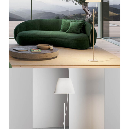
Lichtplanung
Referenzen
Marken
Ratgeber
Sale