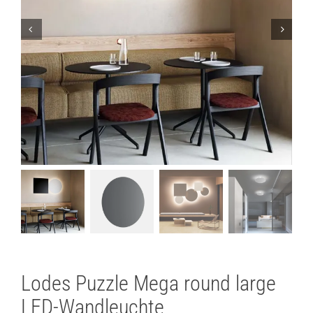
Lichtplanung
Referenzen
Marken
Ratgeber
Sale
Lodes Puzzle Mega round large
LED-Wandleuchte