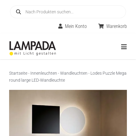
Skip
Products
to
search
content
Mein Konto
Warenkorb
Togg
Navig
Home
Startseite
-
Innenleuchten
-
Wandleuchten
-
Lodes Puzzle Mega
round large LED-Wandleuchte
Online-Shop
Innenleuchten
Räume
Außenleuchten