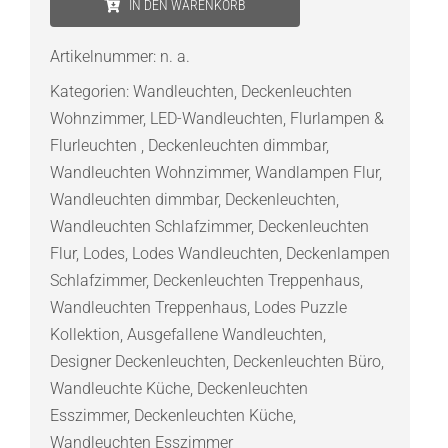
IN DEN WARENKORB
Mega
round
Artikelnummer:
n. a.
large
Kategorien:
Wandleuchten
,
Deckenleuchten
LED-
Wohnzimmer
,
LED-Wandleuchten
,
Flurlampen &
Wandleuchte
Flurleuchten
,
Deckenleuchten dimmbar
,
Menge
Wandleuchten Wohnzimmer
,
Wandlampen Flur
,
Wandleuchten dimmbar
,
Deckenleuchten
,
Wandleuchten Schlafzimmer
,
Deckenleuchten
Flur
,
Lodes
,
Lodes Wandleuchten
,
Deckenlampen
Schlafzimmer
,
Deckenleuchten Treppenhaus
,
Wandleuchten Treppenhaus
,
Lodes Puzzle
Kollektion
,
Ausgefallene Wandleuchten
,
Designer Deckenleuchten
,
Deckenleuchten Büro
,
Wandleuchte Küche
,
Deckenleuchten
Esszimmer
,
Deckenleuchten Küche
,
Wandleuchten Esszimmer