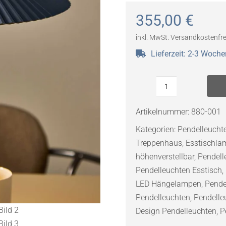
355,00
€
inkl. MwSt.
Versandkostenfre
Lieferzeit:
2-3 Woche
LOOM
Design
Artikelnummer:
880-001
Ballerina
Kategorien:
Pendelleuch
SO
Treppenhaus
,
Esstischla
Pendelleuchte
höhenverstellbar
,
Pendell
Dark
Pendelleuchten Esstisch
,
Blue
LED Hängelampen
,
Pende
Menge
Pendelleuchten
,
Pendelle
Design Pendelleuchten
,
P