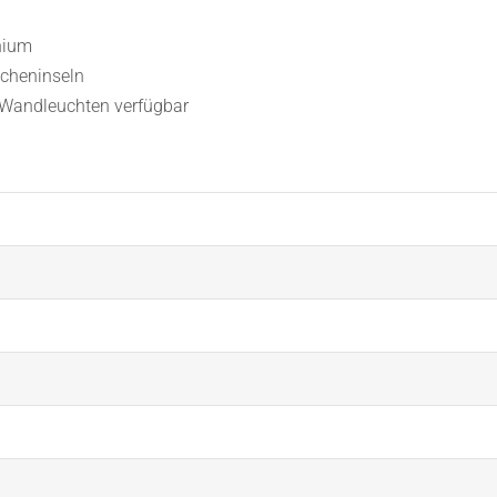
nium
ücheninseln
e Wandleuchten verfügbar