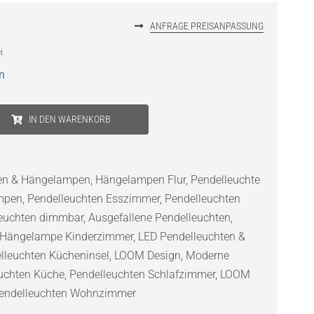
ANFRAGE PREISANPASSUNG
i
n
IN DEN WARENKORB
ten & Hängelampen
,
Hängelampen Flur
,
Pendelleuchte
mpen
,
Pendelleuchten Esszimmer
,
Pendelleuchten
euchten dimmbar
,
Ausgefallene Pendelleuchten
,
Hängelampe Kinderzimmer
,
LED Pendelleuchten &
lleuchten Kücheninsel
,
LOOM Design
,
Moderne
uchten Küche
,
Pendelleuchten Schlafzimmer
,
LOOM
endelleuchten Wohnzimmer