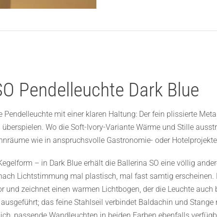
SO Pendelleuchte Dark Blue
e Pendelleuchte mit einer klaren Haltung: Der fein plissierte Met
überspielen. Wo die Soft-Ivory-Variante Wärme und Stille ausstr
räume wie in anspruchsvolle Gastronomie- oder Hotelprojekte, 
egelform – in Dark Blue erhält die Ballerina SO eine völlig ander
e nach Lichtstimmung mal plastisch, mal fast samtig erscheinen.
or und zeichnet einen warmen Lichtbogen, der die Leuchte auch 
usgeführt; das feine Stahlseil verbindet Baldachin und Stange 
tlich, passende Wandleuchten in beiden Farben ebenfalls verfügb