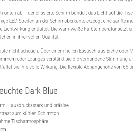
ach unten ab – der plissierte Schirm bündelt das Licht auf die Ti
ge LED-Streifen an der Schirmoberkante erzeugt eine sanfte ind
e Lichtwirkung entfaltet. Die warmweiße Farbtemperatur setzt 
hen in ihrer vollen Qualität.
aste nicht scheuen. Über einem hellen Esstisch aus Eiche oder M
zimmern oder Lounges verstärkt sie die vorhandene Stimmung un
faltet sie ihre volle Wirkung. Die flexible Abhängehöhe von 65
leuchte Dark Blue
hirm – ausdrucksstark und präzise
ntrast zum kühlen Schirmton
genehme Tischatmosphäre
irm