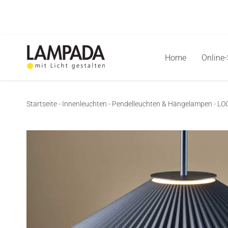
Skip
to
content
Home
Online
Startseite
-
Innenleuchten
-
Pendelleuchten & Hängelampen
-
LOO