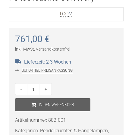
761,00
€
inkl. MwSt.
Versandkostenfrei
Lieferzeit:
2-3 Wochen
SOFORTIGE PREISANPASSUNG
LOOM
Design
IN DEN WARENKORB
Velora
SMALL
Artikelnummer:
882-001
Pendelleuchte
Kategorien:
Pendelleuchten & Hängelampen
,
Soft