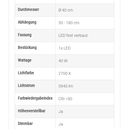
Durchmesser
Ø 40 cm
Abhängung
30 - 180 cm
Fassung
LED fest verbaut
Bestückung
1x LED
Wattage
40 W
Lichtfarbe
2700 K
Lichtstrom
3945 lm
Farbwiedergabeindex
CRI >90
Höhenverstellbar
Ja
Dimmbar
Ja