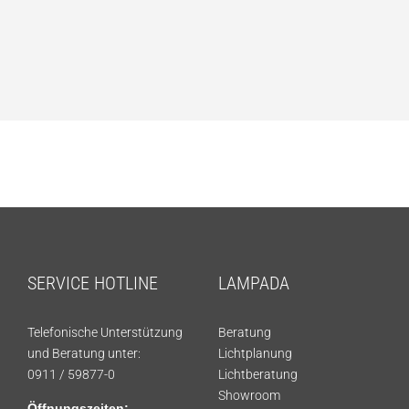
SERVICE HOTLINE
LAMPADA
Telefonische Unterstützung
Beratung
und Beratung unter:
Lichtplanung
0911 / 59877-0
Lichtberatung
Showroom
Öffnungszeiten: