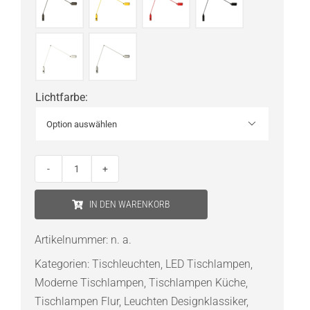
Lichtfarbe
:

Lumina
Daphine
IN DEN WARENKORB
Cilindro
LED-
Artikelnummer:
n. a.
Tischleuchte
Kategorien:
Tischleuchten
,
LED Tischlampen
,
Menge
Moderne Tischlampen
,
Tischlampen Küche
,
Tischlampen Flur
,
Leuchten Designklassiker
,