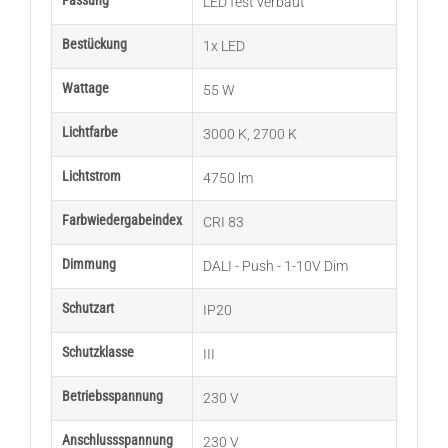
Fassung
LED fest verbaut
Bestückung
1x LED
Wattage
55 W
Lichtfarbe
3000 K
,
2700 K
Lichtstrom
4750 lm
Farbwiedergabeindex
CRI 83
Dimmung
DALI - Push - 1-10V Dim
Schutzart
IP20
Schutzklasse
III
Betriebsspannung
230 V
Anschlussspannung
230 V