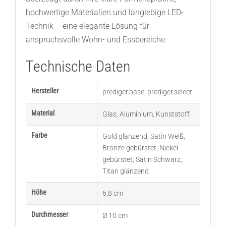
hochwertige Materialien und langlebige LED-
Technik – eine elegante Lösung für
anspruchsvolle Wohn- und Essbereiche.
Technische Daten
Hersteller
prediger.base
,
prediger.select
Material
Glas
,
Aluminium
,
Kunststoff
Farbe
Gold glänzend
,
Satin Weiß
,
Bronze gebürstet
,
Nickel
gebürstet
,
Satin Schwarz
,
Titan glänzend
Höhe
6,8 cm
Durchmesser
Ø 10 cm