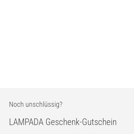
Estiluz Flow 3736S Pendelleuchte
ab
449,00
€
Estiluz Circ 3716S Pendelleuchte
ab
1.182,00
€
Noch unschlüssig?
LAMPADA Geschenk-Gutschein