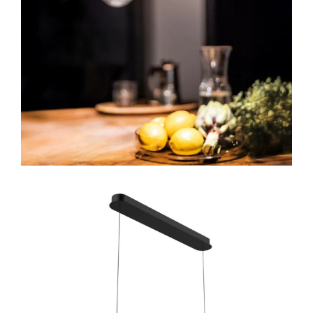
Lichtplanung
Referenzen
Marken
Ratgeber
Sale