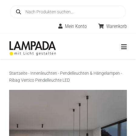
Skip
Products
to
search
content
Mein Konto
Warenkorb
Togg
Navig
Home
Startseite
-
Innenleuchten
-
Pendelleuchten & Hängelampen
-
Ribag Vertico Pendelleuchte LED
Online-Shop
Innenleuchten
Räume
Außenleuchten