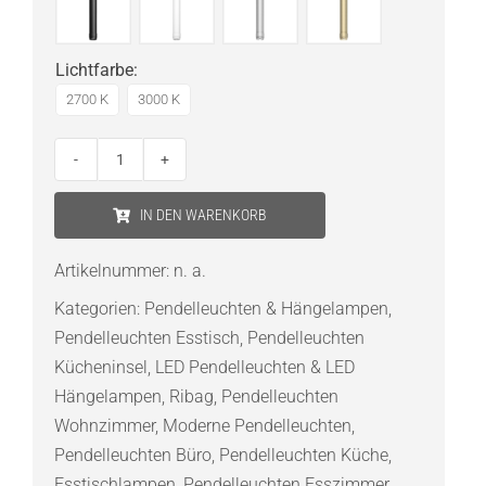
Lichtfarbe
:
2700 K
3000 K
Ribag
Vertico
IN DEN WARENKORB
Pendelleuchte
LED
Artikelnummer:
n. a.
Menge
Kategorien:
Pendelleuchten & Hängelampen
,
Pendelleuchten Esstisch
,
Pendelleuchten
Kücheninsel
,
LED Pendelleuchten & LED
Hängelampen
,
Ribag
,
Pendelleuchten
Wohnzimmer
,
Moderne Pendelleuchten
,
Pendelleuchten Büro
,
Pendelleuchten Küche
,
Esstischlampen
,
Pendelleuchten Esszimmer
,