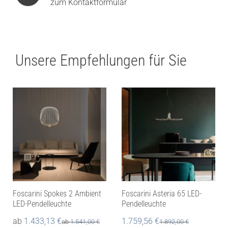
zum Kontaktformular
Unsere Empfehlungen für Sie
Foscarini Spokes 2 Ambient
Foscarini Asteria 65 LED-
LED-Pendelleuchte
Pendelleuchte
ab
1.433,13
€
1.759,56
€
ab
1.541,00
€
1.892,00
€