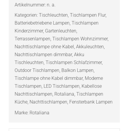
Akku-
Artikelnummer:
n. a.
Tischleuchte
Kategorien:
Tischleuchten
,
Tischlampen Flur
,
Menge
Batteriebetriebene Lampen
,
Tischlampen
Kinderzimmer
,
Gartenleuchten
,
Terrassenlampen
,
Tischlampen Wohnzimmer
,
Nachttischlampe ohne Kabel
,
Akkuleuchten
,
Nachttischlampen dimmbar
,
Akku
Tischleuchten
,
Tischlampen Schlafzimmer
,
Outdoor Tischlampen
,
Balkon Lampen
,
Tischlampe ohne Kabel dimmbar
,
Moderne
Tischlampen
,
LED Tischlampen
,
Kabellose
Nachttischlampen
,
Rotaliana
,
Tischlampen
Küche
,
Nachttischlampen
,
Fensterbank Lampen
Marke:
Rotaliana