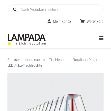
Skip
Products
to
search
content
Mein Konto
Warenkorb
Togg
Navig
Home
Startseite
-
Innenleuchten
-
Tischleuchten
-
Rotaliana Dina+
LED Akku-Tischleuchte
Online-Shop
Innenleuchten
Räume
Außenleuchten