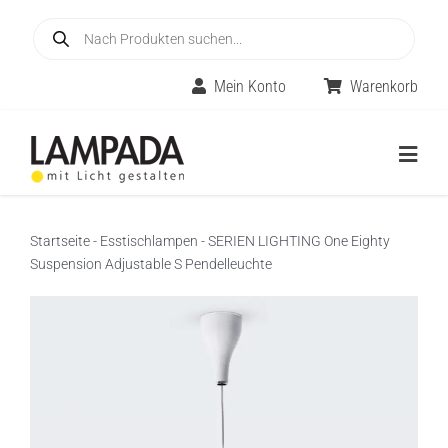
Skip
Products
to
search
content
Mein Konto
Warenkorb
Togg
Navig
Home
Startseite
-
Esstischlampen
-
SERIEN LIGHTING One Eighty
Suspension Adjustable S Pendelleuchte
Online-Shop
Innenleuchten
Räume
Außenleuchten