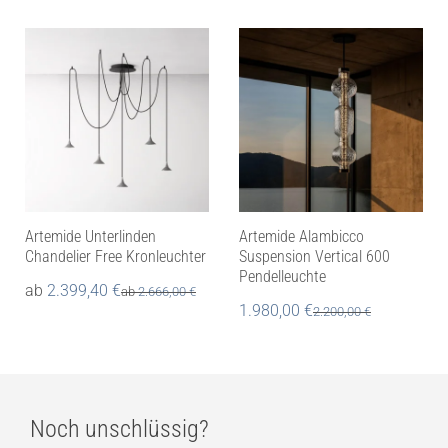
Artemide Unterlinden
Artemide Alambicco
Chandelier Free Kronleuchter
Suspension Vertical 600
Pendelleuchte
ab
2.399,40
€
ab
2.666,00
€
1.980,00
€
2.200,00
€
Noch unschlüssig?