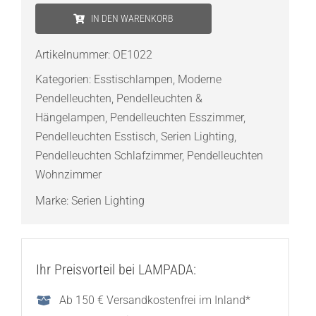
LIGHTING
IN DEN WARENKORB
One
Eighty
Artikelnummer:
OE1022
Suspension
Kategorien:
Esstischlampen
,
Moderne
Adjustable
Pendelleuchten
,
Pendelleuchten &
S
Hängelampen
,
Pendelleuchten Esszimmer
,
Pendelleuchte
Pendelleuchten Esstisch
,
Serien Lighting
,
Menge
Pendelleuchten Schlafzimmer
,
Pendelleuchten
Wohnzimmer
Marke:
Serien Lighting
Ihr Preisvorteil bei LAMPADA:
Ab 150 € Versandkostenfrei im Inland*