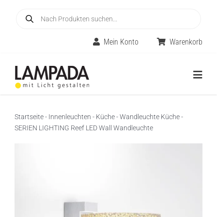
Skip
Products
to
search
content
Mein Konto
Warenkorb
Togg
Navig
Home
Startseite
-
Innenleuchten
-
Küche
-
Wandleuchte Küche
-
SERIEN LIGHTING Reef LED Wall Wandleuchte
Online-Shop
Innenleuchten
Räume
Außenleuchten