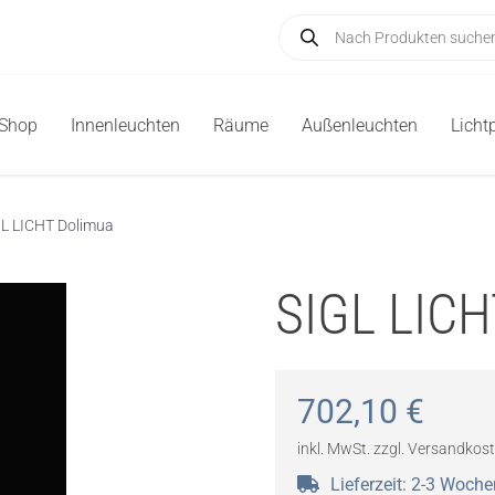
Products
search
-Shop
Innenleuchten
Räume
Außenleuchten
Licht
L LICHT Dolimua
SIGL LICH
702,10
€
inkl. MwSt.
zzgl.
Versandkos
Lieferzeit:
2-3 Woche