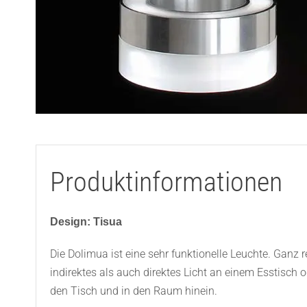
Produktinformationen
Design: Tisua
Die Dolimua ist eine sehr funktionelle Leuchte. Ganz
indirektes als auch direktes Licht an einem Esstisch 
den Tisch und in den Raum hinein.