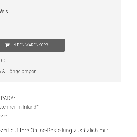
Weis
IN DEN WARENKORB
100
n & Hängelampen
AMPADA:
tenfrei im Inland*
asse
eit auf Ihre Online-Bestellung zusätzlich mit: