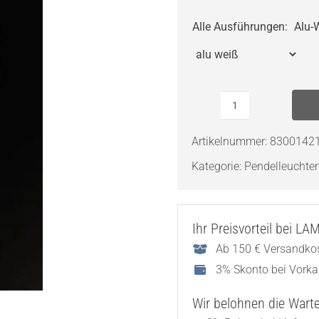
Alle Ausführungen
:
Alu-
SIGL
LICHT
Artikelnummer:
8300142
Dolimua
Kategorie:
Pendelleuchte
Menge
Ihr Preisvorteil bei L
Ab 150 € Versandkos
3% Skonto bei Vork
Wir belohnen die Wartez