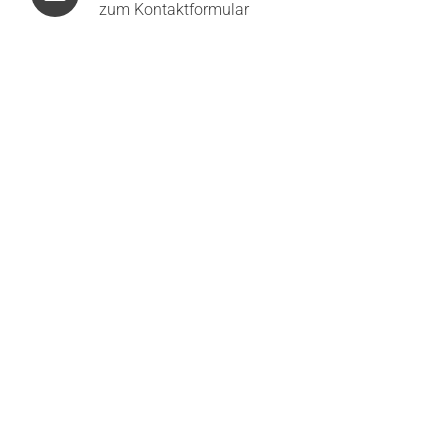
zum Kontaktformular
Tecnolumen LUM 195 LED-Pendelleuchte
2.990,00
€
Tecnolumen LUM 135 LED-Pendelleuchte
ab
2.350,00
€