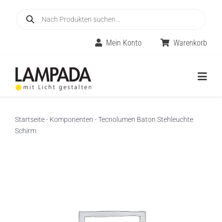
Skip
Products
to
search
content
Mein Konto
Warenkorb
Togg
Navig
Home
Startseite
-
Komponenten
-
Tecnolumen Baton Stehleuchte
Schirm
Online-Shop
Innenleuchten
Räume
Außenleuchten