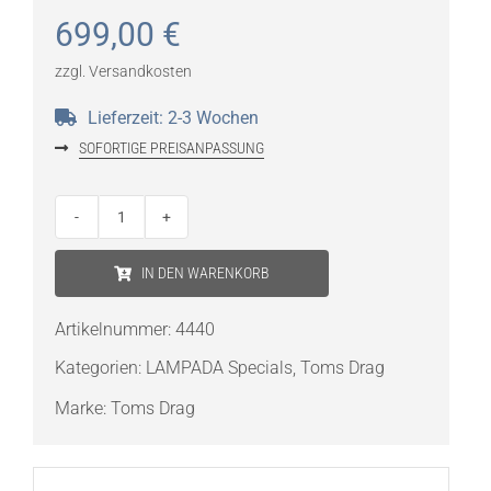
699,00
€
zzgl.
Versandkosten
Lieferzeit:
2-3 Wochen
SOFORTIGE PREISANPASSUNG
Tom's
Drag
IN DEN WARENKORB
Art
Konsole
Artikelnummer:
4440
"Men
Kategorien:
LAMPADA Specials
,
Toms Drag
´s
Legs"
Marke:
Toms Drag
Menge