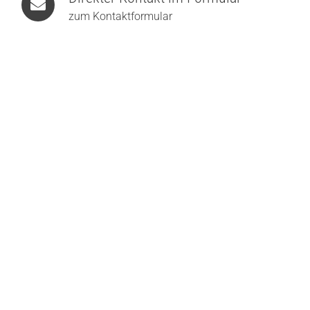
zum Kontaktformular
Foscarini Spokes 2 Ambient LED-Pendelleuchte
ab
1.433,13
€
ab
1.541,00
€
Foscarini Asteria 65 LED-Pendelleuchte
1.759,56
€
1.892,00
€