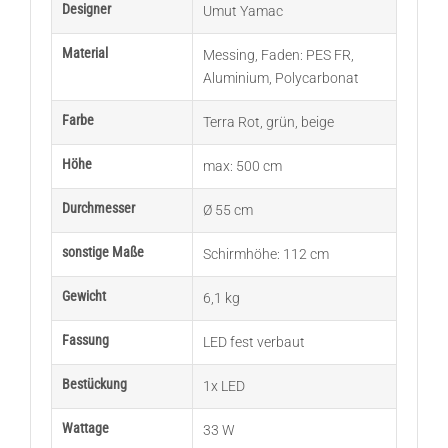
Designer
Umut Yamac
Material
Messing
,
Faden: PES FR
,
Aluminium
,
Polycarbonat
Farbe
Terra Rot
,
grün
,
beige
Höhe
max: 500 cm
Durchmesser
Ø 55 cm
sonstige Maße
Schirmhöhe: 112 cm
Gewicht
6,1 kg
Fassung
LED fest verbaut
Bestückung
1x LED
Wattage
33 W