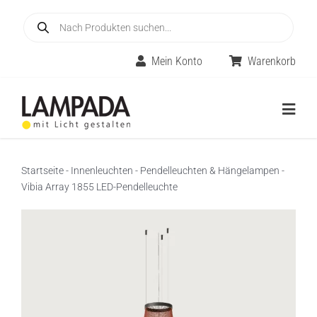
Skip
Products
to
search
content
Mein Konto
Warenkorb
Togg
Navig
Home
Startseite
-
Innenleuchten
-
Pendelleuchten & Hängelampen
-
Vibia Array 1855 LED-Pendelleuchte
Online-Shop
Innenleuchten
Räume
Außenleuchten