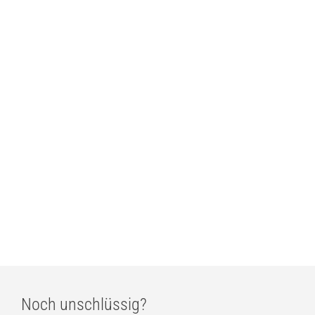
Estiluz Loop 4120 LED-Wandleuchte
ab
394,00
€
Estiluz Flow 3735S Pendelleuchte
ab
441,00
€
Estiluz Flow 3736S Pendelleuchte
ab
449,00
€
Noch unschlüssig?