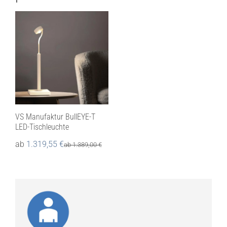
VS Manufaktur BullEYE-T
LED-Tischleuchte
ab
1.319,55
€
ab
1.389,00
€