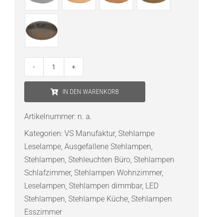
VS
Manufaktur
IN DEN WARENKORB
BullEYE-
S
Artikelnummer:
n. a.
LED-
Kategorien:
VS Manufaktur
,
Stehlampe
Stehleuchte
Leselampe
,
Ausgefallene Stehlampen
,
Menge
Stehlampen
,
Stehleuchten Büro
,
Stehlampen
Schlafzimmer
,
Stehlampen Wohnzimmer
,
Leselampen
,
Stehlampen dimmbar
,
LED
Stehlampen
,
Stehlampe Küche
,
Stehlampen
Esszimmer