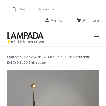
Skip
Products
to
search
content
Mein Konto
Warenkorb
Togg
Navig
Home
Startseite
-
Markenwelt
-
VS Manufaktur
-
VS Manufaktur
BullEYE-S LED-Stehleuchte
Online-Shop
Innenleuchten
Räume
Außenleuchten