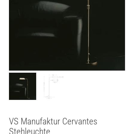
Lichtplanung
Referenzen
Marken
Ratgeber
Sale
VS Manufaktur Cervantes
Stehleuchte