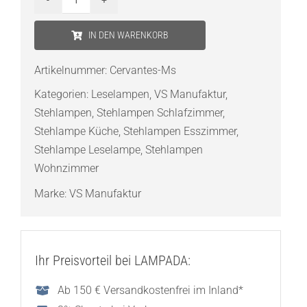
VS
Manufaktur
IN DEN WARENKORB
Cervantes
Stehleuchte
Artikelnummer:
Cervantes-Ms
Menge
Kategorien:
Leselampen
,
VS Manufaktur
,
Stehlampen
,
Stehlampen Schlafzimmer
,
Stehlampe Küche
,
Stehlampen Esszimmer
,
Stehlampe Leselampe
,
Stehlampen
Wohnzimmer
Marke:
VS Manufaktur
Ihr Preisvorteil bei LAMPADA:
Ab 150 € Versandkostenfrei im Inland*