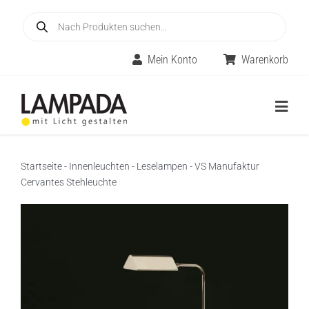
Skip
Products
to
search
content
Mein Konto
Warenkorb
Togg
Navig
Home
Startseite
-
Innenleuchten
-
Leselampen
-
VS Manufaktur
Cervantes Stehleuchte
Online-Shop
Innenleuchten
Räume
Außenleuchten