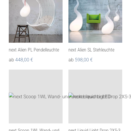
next Alien PL Pendelleuchte
next Alien SL Stehleuchte
ab
448,00
€
ab
598,00
€
next Scoop 1WL Wand- und
next Liquid Light Drop 2XS-3