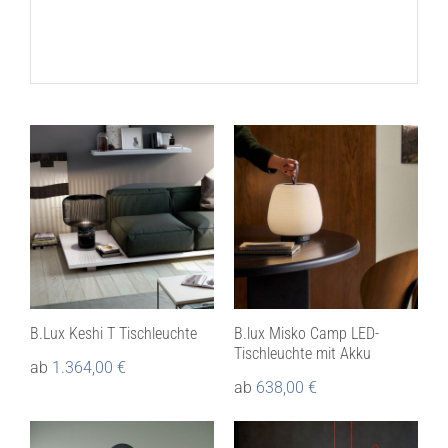
Lichtplanung
Referenzen
Marken
Ratgeber
Sale
B.Lux Keshi T Tischleuchte
B.lux Misko Camp LED-
Tischleuchte mit Akku
ab
1.364,00
€
ab
638,00
€