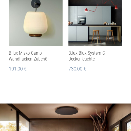
B.lux Misko Camp
B.lux Blux System C
Wandhacken Zubehör
Deckenleuchte
101,00
€
730,00
€