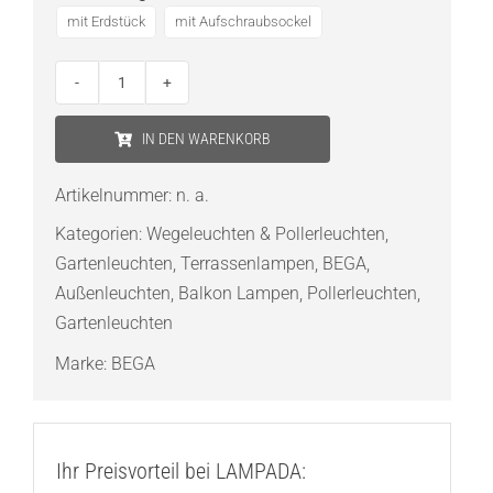
mit Erdstück
mit Aufschraubsockel
Bega
Garten-
IN DEN WARENKORB
und
Wegeleuchte
Artikelnummer:
n. a.
mit
Kategorien:
Wegeleuchten & Pollerleuchten
,
nach
Gartenleuchten
,
Terrassenlampen
,
BEGA
,
unten
Außenleuchten
,
Balkon Lampen
,
Pollerleuchten
,
gerichtetem
Gartenleuchten
Licht
Menge
Marke:
BEGA
Ihr Preisvorteil bei LAMPADA: