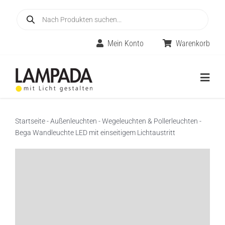
Skip
Products
to
search
content
Mein Konto
Warenkorb
Togg
Navig
Home
Startseite
-
Außenleuchten
-
Wegeleuchten & Pollerleuchten
-
Bega Wandleuchte LED mit einseitigem Lichtaustritt
Online-Shop
Innenleuchten
Räume
Außenleuchten