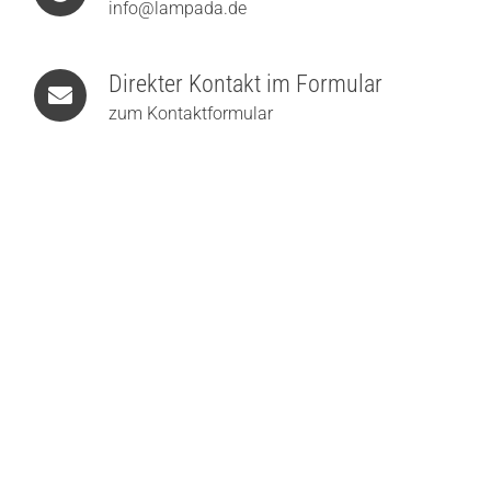
info@lampada.de
Direkter Kontakt im Formular
zum Kontaktformular
prediger.base p.148 LED-Pollerleuchte
ab
179,00
€