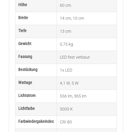
Höhe
60 cm
Breite
14 cm
,
10 cm
Tiefe
13 cm
Gewicht
0,75 kg
Fassung
LED fest verbaut
Bestückung
1x LED
Wattage
4,1 W
,
5 W
Lichtstrom
556 lm
,
365 lm
Lichtfarbe
3000 K
Farbwiedergabeindex
CRI 80