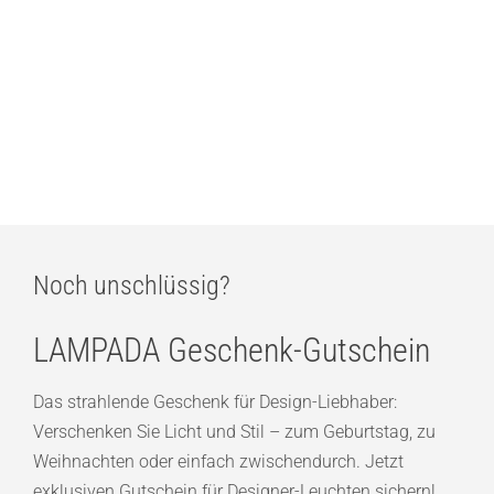
457,00
€
BEGA Wandleuchte mit abgeblendetem Licht – Downlight
349,00
€
Noch unschlüssig?
LAMPADA Geschenk-Gutschein
Das strahlende Geschenk für Design-Liebhaber:
Verschenken Sie Licht und Stil – zum Geburtstag, zu
Weihnachten oder einfach zwischendurch. Jetzt
exklusiven Gutschein für Designer-Leuchten sichern!