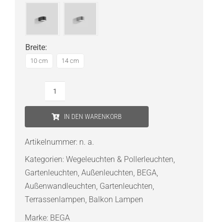
Breite
:
10 cm
14 cm
Bega
Wandleuchten
IN DEN WARENKORB
mit
einseitigem
Artikelnummer:
n. a.
Lichtaustritt
Kategorien:
Wegeleuchten & Pollerleuchten
,
Menge
Gartenleuchten
,
Außenleuchten
,
BEGA
,
Außenwandleuchten
,
Gartenleuchten
,
Terrassenlampen
,
Balkon Lampen
Marke:
BEGA