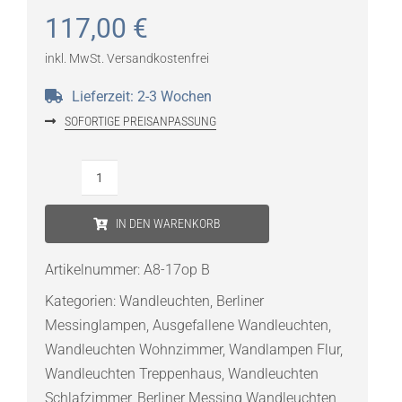
117,00
€
inkl. MwSt.
Versandkostenfrei
Lieferzeit:
2-3 Wochen
SOFORTIGE PREISANPASSUNG
BERLINER
MESSINGLAMPEN
IN DEN WARENKORB
A8-
17
Artikelnummer:
A8-17op B
op
Kategorien:
Wandleuchten
,
Berliner
B
Messinglampen
,
Ausgefallene Wandleuchten
,
Wandleuchte
Wandleuchten Wohnzimmer
,
Wandlampen Flur
,
Menge
Wandleuchten Treppenhaus
,
Wandleuchten
Schlafzimmer
,
Berliner Messing Wandleuchten