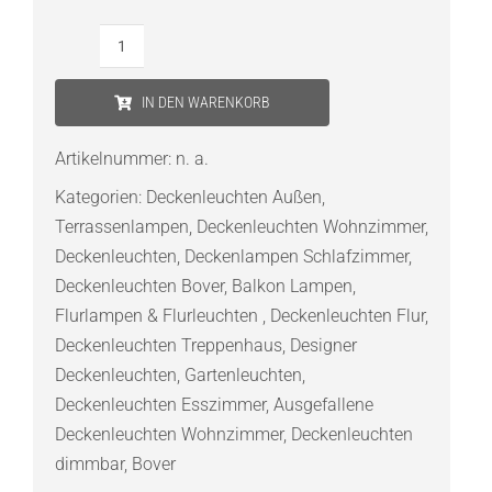
Bover
Perris
IN DEN WARENKORB
PF/47
LED-
Artikelnummer:
n. a.
Deckenleuchte
Kategorien:
Deckenleuchten Außen
,
Outdoor
Terrassenlampen
,
Deckenleuchten Wohnzimmer
,
Menge
Deckenleuchten
,
Deckenlampen Schlafzimmer
,
Deckenleuchten Bover
,
Balkon Lampen
,
Flurlampen & Flurleuchten
,
Deckenleuchten Flur
,
Deckenleuchten Treppenhaus
,
Designer
Deckenleuchten
,
Gartenleuchten
,
Deckenleuchten Esszimmer
,
Ausgefallene
Deckenleuchten Wohnzimmer
,
Deckenleuchten
dimmbar
,
Bover