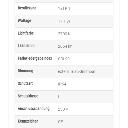
Bestückung
1x LED
Wattage
17,1 W
Lichtfarbe
2700 K
Lichtstrom
2064 lm
Farbwiedergabeindex
CRI 90
Dimmung
extern Triac-dimmbar
Schutzart
IP54
Schutzklasse
I
Anschlussspannung
230 V
Kennzeichen
CE