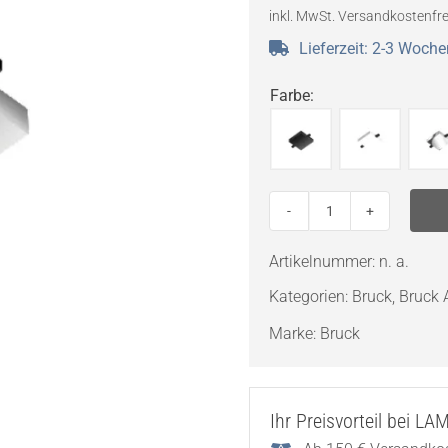
inkl. MwSt.
Versandkostenfre
Lieferzeit:
2-3 Woche
Farbe
:
Bruck
Einspeisung
Artikelnummer:
n. a.
C
Kategorien:
Bruck
,
Bruck A
ALL-
IN
Marke:
Bruck
Menge
Ihr Preisvorteil bei L