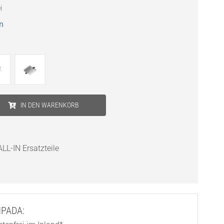
i
n
IN DEN WARENKORB
LL-IN Ersatzteile
AMPADA: