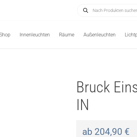
Products
search
-Shop
Innenleuchten
Räume
Außenleuchten
Licht
Bruck Ein
IN
ab
204,90
€