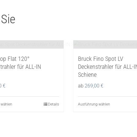
 Sie
op Flat 120°
Bruck Fino Spot LV
rahler für ALL-IN
Deckenstrahler für ALL-I
Schiene
00
€
ab
269,00
€
 wählen
Dieses
Details
Ausführung wählen
Dieses
Produkt
Produkt
weist
weist
mehrere
mehrere