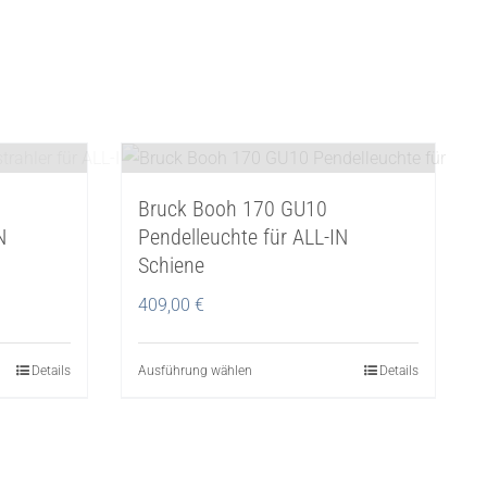
Bruck Booh 170 GU10
N
Pendelleuchte für ALL-IN
Schiene
409,00
€
Details
Ausführung wählen
Dieses
Details
Produkt
weist
mehrere