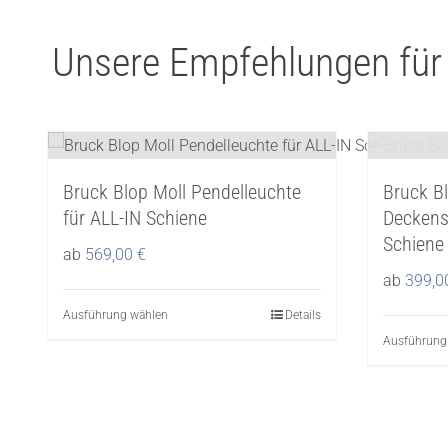
Unsere Empfehlungen für
Bruck Blop Moll Pendelleuchte
Bruck Bl
für ALL-IN Schiene
Deckenst
Schiene
ab
569,00
€
ab
399,
Ausführung wählen
Dieses
Details
Ausführung
Produkt
weist
mehrere
Varianten