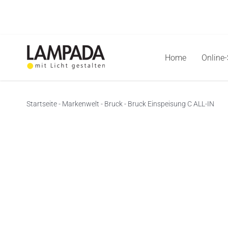
Skip
to
content
Home
Online
Startseite
-
Markenwelt
-
Bruck
-
Bruck Einspeisung C ALL-IN