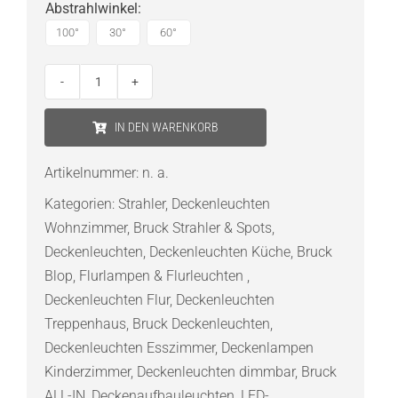
Abstrahlwinkel
:
100°
30°
60°
Bruck
Blop
IN DEN WARENKORB
Spot
Deckenstrahler
Artikelnummer:
n. a.
für
Kategorien:
Strahler
,
Deckenleuchten
ALL-
Wohnzimmer
,
Bruck Strahler & Spots
,
IN
Deckenleuchten
,
Deckenleuchten Küche
,
Bruck
Schiene
Blop
,
Flurlampen & Flurleuchten
,
Menge
Deckenleuchten Flur
,
Deckenleuchten
Treppenhaus
,
Bruck Deckenleuchten
,
Deckenleuchten Esszimmer
,
Deckenlampen
Kinderzimmer
,
Deckenleuchten dimmbar
,
Bruck
ALL-IN
,
Deckenaufbauleuchten
,
LED-