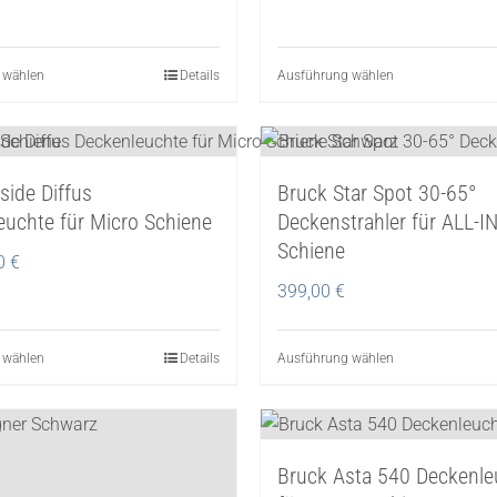
 wählen
Dieses
Details
Ausführung wählen
Dieses
Produkt
Produkt
weist
weist
mehrere
mehrere
side Diffus
Bruck Star Spot 30-65°
Varianten
Varianten
euchte für Micro Schiene
Deckenstrahler für ALL-I
auf.
auf.
Schiene
Die
Die
90
€
Optionen
Optionen
399,00
€
können
können
auf
auf
 wählen
Dieses
Details
Ausführung wählen
Dieses
der
der
Produkt
Produkt
Produktseite
Produktseite
weist
weist
gewählt
gewählt
mehrere
mehrere
werden
werden
Bruck Asta 540 Deckenle
Varianten
Varianten