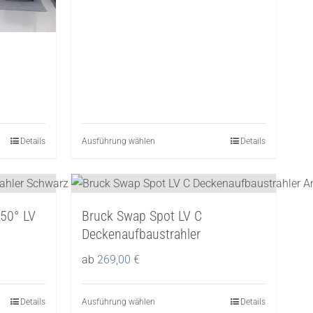
Produktseite
gewählt
werden
Details
Ausführung wählen
Dieses
Details
Produkt
weist
mehrere
 50° LV
Bruck Swap Spot LV C
Varianten
Deckenaufbaustrahler
auf.
Die
ab
269,00
€
Optionen
können
Details
Ausführung wählen
Dieses
Details
auf