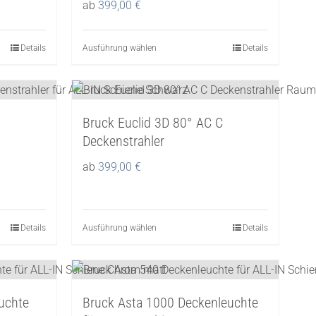
ab
399,00
€
Details
Ausführung wählen
Dieses
Details
Produkt
weist
mehrere
Bruck Euclid 3D 80° AC C
Varianten
N
Deckenstrahler
auf.
Die
ab
399,00
€
Optionen
können
auf
Details
Ausführung wählen
Dieses
Details
der
Produkt
Produktseite
weist
gewählt
mehrere
werden
uchte
Bruck Asta 1000 Deckenleuchte
Varianten