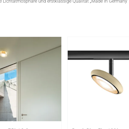
le Lichtatmosphäre und erstklassige Qualität „Made in Germany“