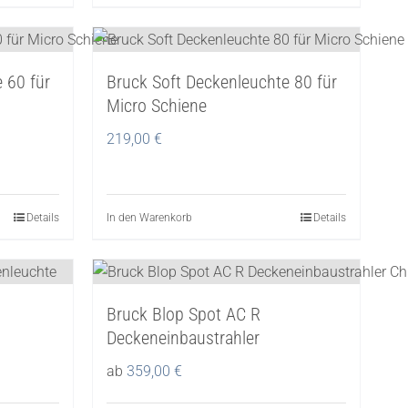
Produkt
der
weist
Produktseite
mehrere
gewählt
 60 für
Bruck Soft Deckenleuchte 80 für
Varianten
werden
Micro Schiene
auf.
Die
219,00
€
Optionen
können
auf
Details
In den Warenkorb
Details
der
Produktseite
gewählt
werden
Bruck Blop Spot AC R
Deckeneinbaustrahler
ab
359,00
€