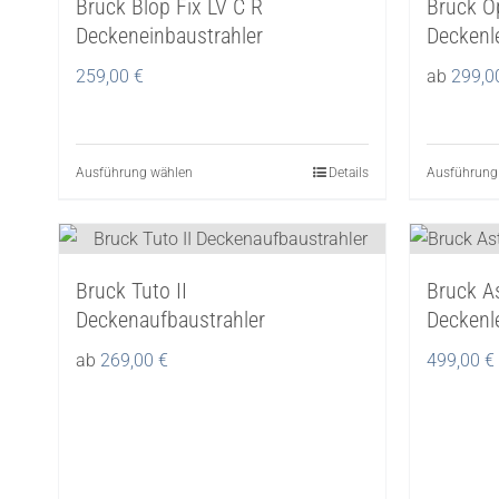
Bruck Blop Fix LV C R
Bruck O
Deckeneinbaustrahler
Deckenl
259,00
€
ab
299,
Ausführung wählen
Dieses
Details
Ausführung
Produkt
weist
mehrere
Bruck Tuto II
Bruck As
Varianten
Deckenaufbaustrahler
Deckenl
auf.
Die
ab
269,00
€
499,00
€
Optionen
können
auf
der