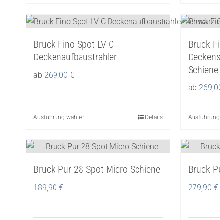
Produkt
der
weist
Produktseite
mehrere
gewählt
Bruck Fino Spot LV C
Bruck F
Varianten
werden
Deckenaufbaustrahler
Deckenst
auf.
Schiene
Die
ab
269,00
€
Optionen
ab
269,
können
auf
Ausführung wählen
Dieses
Details
Ausführung
der
Produkt
Produktseite
weist
gewählt
mehrere
werden
Bruck Pur 28 Spot Micro Schiene
Bruck P
Varianten
auf.
189,90
€
279,90
€
Die
Optionen