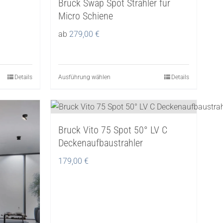
Bruck Swap Spot Strahler für
N
Micro Schiene
ab
279,00
€
Details
Ausführung wählen
Dieses
Details
Produkt
weist
mehrere
Bruck Vito 75 Spot 50° LV C
Varianten
Deckenaufbaustrahler
auf.
Die
179,00
€
Optionen
können
auf
der