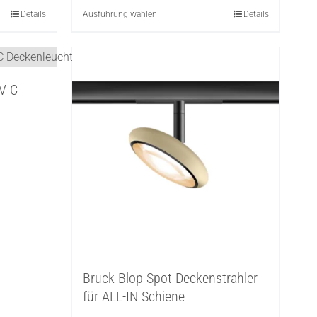
Details
Ausführung wählen
Dieses
Details
Produkt
weist
mehrere
LV C
Varianten
auf.
Die
Optionen
können
auf
der
Produktseite
gewählt
werden
Bruck Blop Spot Deckenstrahler
für ALL-IN Schiene