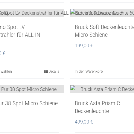
Produkt
Produkt
der
der
weist
weist
Produktseite
Produktseite
mehrere
mehrere
gewählt
gewählt
ino Spot LV
Bruck Soft Deckenleuchte
Varianten
Varianten
werden
werden
rahler für ALL-IN
Micro Schiene
auf.
auf.
Die
Die
199,00
€
Optionen
Optionen
00
€
können
können
auf
auf
 wählen
Dieses
Details
In den Warenkorb
der
der
Produkt
Produktseite
Produktseite
weist
gewählt
gewählt
mehrere
werden
werden
ur 38 Spot Micro Schiene
Bruck Asta Prism C
Varianten
Deckenleuchte
auf.
Die
499,00
€
Optionen