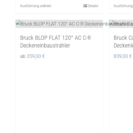
können
Ausführung wählen
Dieses
Details
Ausführung
auf
Produkt
der
weist
Produktseite
mehrere
gewählt
Bruck BLOP FLAT 120° AC C-R
Bruck C
Varianten
werden
Deckeneinbaustrahler
Deckenl
auf.
Die
ab
359,00
€
839,00
€
Optionen
können
auf
der
Produktseite
gewählt
werden