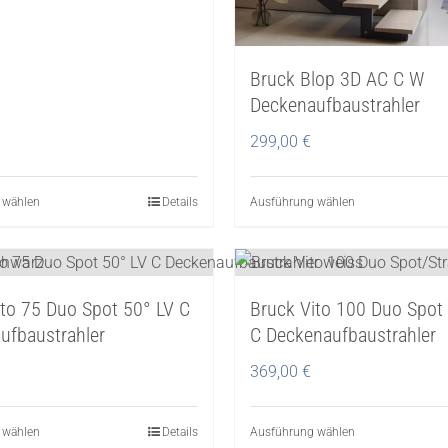
Produktseite
Produktseite
gewählt
gewählt
werden
werden
Bruck Blop 3D AC C W
Deckenaufbaustrahler
299,00
€
 wählen
Dieses
Details
Ausführung wählen
Dieses
Produkt
Produkt
weist
weist
mehrere
mehrere
ito 75 Duo Spot 50° LV C
Bruck Vito 100 Duo Spot
Varianten
Varianten
ufbaustrahler
C Deckenaufbaustrahler
auf.
auf.
Die
Die
369,00
€
Optionen
Optionen
können
können
 wählen
Dieses
Details
Ausführung wählen
Dieses
auf
auf