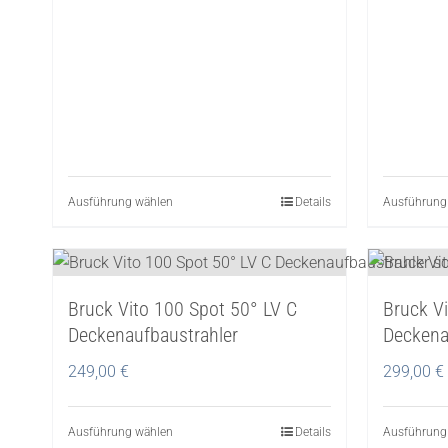
Produktseite
gewählt
werden
Ausführung wählen
Dieses
Details
Ausführung
Produkt
weist
mehrere
Bruck Vito 100 Spot 50° LV C
Bruck V
Varianten
Deckenaufbaustrahler
Deckena
auf.
Die
249,00
€
299,00
€
Optionen
können
Ausführung wählen
Dieses
Details
Ausführung
auf