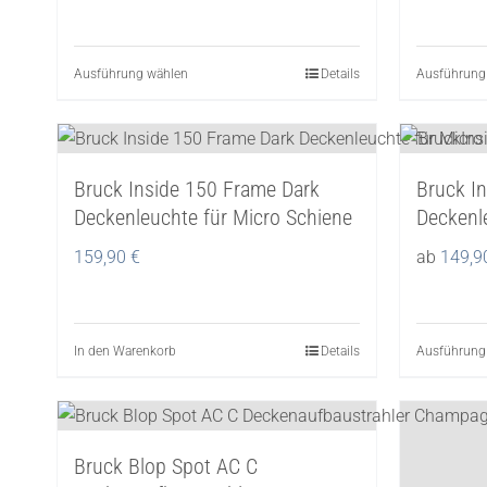
Ausführung wählen
Dieses
Details
Ausführung
Produkt
weist
mehrere
Bruck Inside 150 Frame Dark
Bruck In
Varianten
Deckenleuchte für Micro Schiene
Deckenl
auf.
Die
159,90
€
ab
149,
Optionen
können
auf
In den Warenkorb
Details
Ausführung
der
Produktseite
gewählt
werden
Bruck Blop Spot AC C