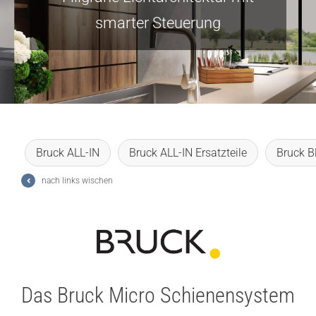
Lichtplanung
smarter Steuerung
Referenzen
Marken
Ratgeber
Bruck ALL-IN
Bruck ALL-IN Ersatzteile
Bruck B
Sale
nach links wischen
Das Bruck Micro Schienensystem