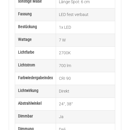
sonstige Maße
Länge Spot: 6 cm
Fassung
LED fest verbaut
Bestückung
1x LED
Wattage
7 W
Lichtfarbe
2700K
Lichtstrom
700 lm
Farbwiedergabeindex
CRI 90
Lichtwirkung
Direkt
Abstrahlwinkel
24°
,
38°
Dimmbar
Ja
Dimmung
Dali