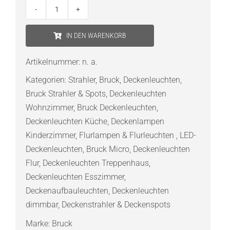
Bruck
Pur
IN DEN WARENKORB
28
Spot
Artikelnummer:
n. a.
Micro
Kategorien:
Strahler
,
Bruck
,
Deckenleuchten
,
Schiene
Bruck Strahler & Spots
,
Deckenleuchten
Menge
Wohnzimmer
,
Bruck Deckenleuchten
,
Deckenleuchten Küche
,
Deckenlampen
Kinderzimmer
,
Flurlampen & Flurleuchten
,
LED-
Deckenleuchten
,
Bruck Micro
,
Deckenleuchten
Flur
,
Deckenleuchten Treppenhaus
,
Deckenleuchten Esszimmer
,
Deckenaufbauleuchten
,
Deckenleuchten
dimmbar
,
Deckenstrahler & Deckenspots
Marke:
Bruck