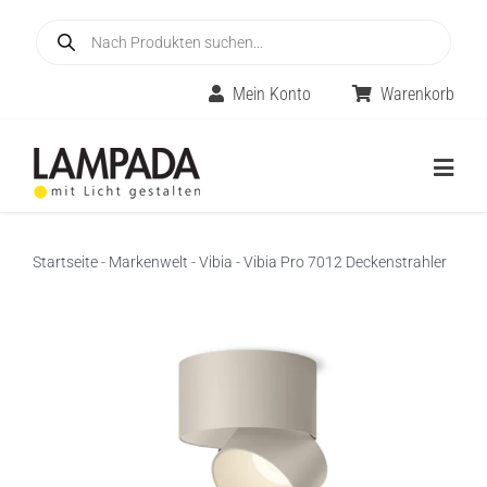
Skip
Products
to
search
content
Mein Konto
Warenkorb
Togg
Navig
Home
Startseite
-
Markenwelt
-
Vibia
-
Vibia Pro 7012 Deckenstrahler
Online-Shop
Innenleuchten
Räume
Außenleuchten