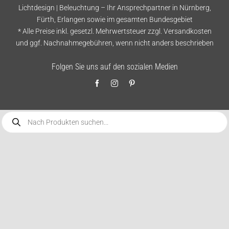
Lichtdesign | Beleuchtung – Ihr Ansprechpartner in Nürnberg,
Fürth, Erlangen sowie im gesamten Bundesgebiet
* Alle Preise inkl. gesetzl. Mehrwertsteuer zzgl.
Versandkosten
und ggf. Nachnahmegebühren, wenn nicht anders beschrieben
Folgen Sie uns auf den sozialen Medien
Products
search