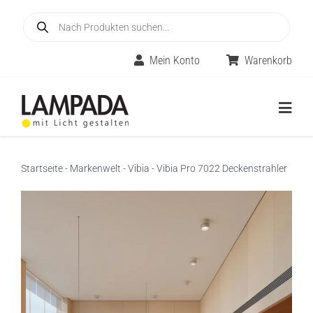
Skip
Products
to
search
content
Mein Konto
Warenkorb
Togg
Navig
Home
Startseite
-
Markenwelt
-
Vibia
-
Vibia Pro 7022 Deckenstrahler
Online-Shop
Innenleuchten
Räume
Außenleuchten