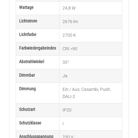
Wattage
24,8 W
Lichtstrom
2676 lm
Lichtfarbe
2700 K
Farbwiedergabeindex
CRI >90
Abstrahlwinkel
35°
Dimmbar
Ja
Dimmung
Ein / Aus
,
Casambi
,
Push;
DALI-2
Schutzart
IP20
Schutzklasse
I
Anschlussspannung
230 V