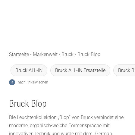
Lichtplanung
Referenzen
Marken
Ratgeber
Startseite
-
Markenwelt
-
Bruck
-
Bruck Blop
Sale
Bruck ALL-IN
Bruck ALL-IN Ersatzteile
Bruck B
nach links wischen
Bruck Blop
Die Leuchtenkollektion „Blop” von Bruck verbindet eine
moderne, organisch-weiche Formensprache mit
innovativer Technik und wurde mit dem „German