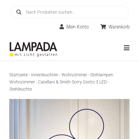
Skip
Products
to
search
content
Mein Konto
Warenkorb
Togg
Navig
Home
Startseite
-
Innenleuchten
-
Wohnzimmer
-
Stehlampen
Wohnzimmer
-
Catellani & Smith Sorry Giotto 3 LED-
Online-Shop
Stehleuchte
Innenleuchten
Räume
Außenleuchten