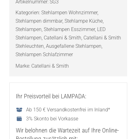
Artikelnummer:
SG3
Giotto
Kategorien:
Stehlampen Wohnzimmer
,
3
Stehlampen dimmbar
,
Stehlampe Küche
,
LED-
Stehlampen
,
Stehlampen Esszimmer
,
LED
Stehleuchte
Stehlampen
,
Catellani & Smith
,
Catellani & Smith
Menge
Stehleuchten
,
Ausgefallene Stehlampen
,
Stehlampen Schlafzimmer
Marke:
Catellani & Smith
Ihr Preisvorteil bei LAMPADA:
Ab 150 € Versandkostenfrei im Inland*
3% Skonto bei Vorkasse
Wir belohnen die Wartezeit auf Ihre Online-
Bestellung zusätzlich mit: