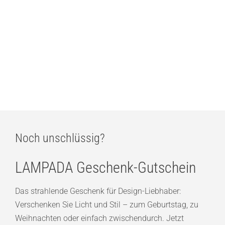
IP44.DE Lix Casambi ready Akku-Tischleuchte
355,00
€
Marset Lauro M Tischleuchte
ab
668,00
€
Noch unschlüssig?
LAMPADA Geschenk-Gutschein
Das strahlende Geschenk für Design-Liebhaber:
Verschenken Sie Licht und Stil – zum Geburtstag, zu
Weihnachten oder einfach zwischendurch. Jetzt