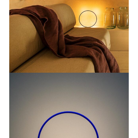
Lichtplanung
Referenzen
Marken
Ratgeber
Sale