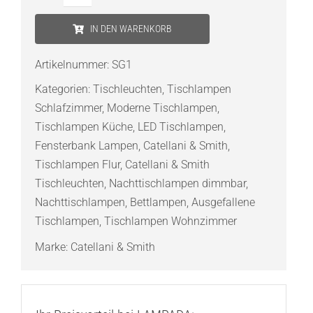
Catellani
&
IN DEN WARENKORB
Smith
Sorry
Artikelnummer:
SG1
Giotto
Kategorien:
Tischleuchten
,
Tischlampen
1
Schlafzimmer
,
Moderne Tischlampen
,
LED-
Tischlampen Küche
,
LED Tischlampen
,
Tischleuchte
Fensterbank Lampen
,
Catellani & Smith
,
Menge
Tischlampen Flur
,
Catellani & Smith
Tischleuchten
,
Nachttischlampen dimmbar
,
Nachttischlampen
,
Bettlampen
,
Ausgefallene
Tischlampen
,
Tischlampen Wohnzimmer
Marke:
Catellani & Smith